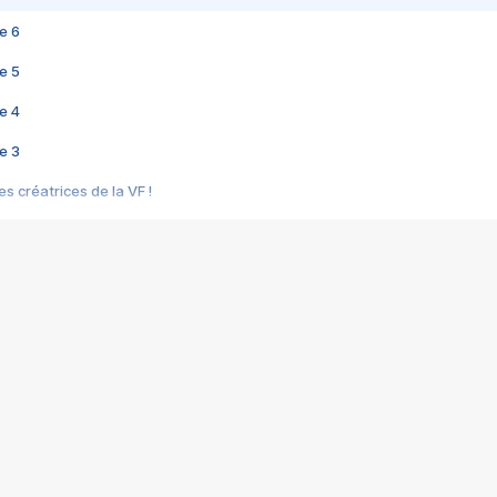
e 6
e 5
e 4
e 3
s créatrices de la VF !
e 2
e 1
e Mektoub My Love arrive enfin ! Rencontre avec Shaïn Boumedine et Sal
i : après Toni en famille
elle réalise le bouleversant Dites lui que je l'aime
ais ! Rencontre autour de Vie privée de Rebecca Zlotowski
 de Marguerite, Grave... Rencontre avec Ella Rumpf