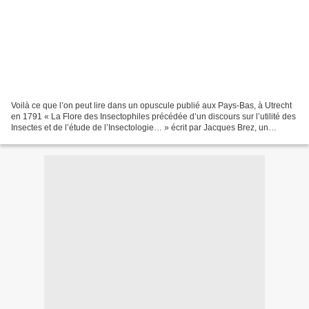
Voilà ce que l’on peut lire dans un opuscule publié aux Pays-Bas, à Utrecht
en 1791 « La Flore des Insectophiles précédée d’un discours sur l’utilité des
Insectes et de l’étude de l’Insectologie… » écrit par Jacques Brez, un
pasteur vaudois, par ailleurs...