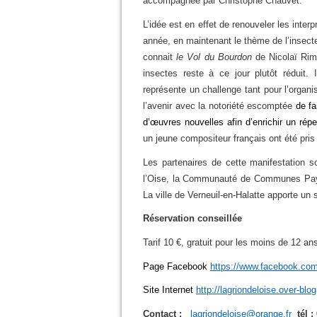
accompagnée par Christophe Chauvet.
L’idée est en effet de renouveler les inter
année, en maintenant le thème de l’insect
connait
le Vol du Bourdon
de Nicolaï Rims
insectes reste à ce jour plutôt réduit. 
représente un challenge tant pour l’organis
l’avenir avec la notoriété escomptée
de fa
d’œuvres nouvelles afin d’enrichir un répe
un jeune compositeur français ont été pris
Les partenaires de cette manifestation s
l’Oise, la Communauté de Communes Pays 
La ville de Verneuil-en-Halatte apporte un s
Réservation conseillée
Tarif 10 €, gratuit pour les moins de 12 an
Page Facebook
https://www.facebook.com/
Site Internet
http://lagriondeloise.over-blo
Contact :
lagriondeloise@orange.fr
tél :