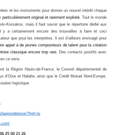
prètes et les instruments pour donner un nouvel intérêt chaque
e
particulièrement original et rarement exploité
. Tout le monde
ki-Korsakov, mais il faut savoir que le répertoire dédié aux
Il y a certainement encore des trouvailles à faire et ceci
ateur que pour les interprètes. Il est d’ailleurs envisagé pour
ire appel à de jeunes compositeurs de talent pour la création
rtoire classique encore trop rare.
Des contacts positifs avec
 en ce sens.
ont la Région Hauts-de-France, le Conseil départemental de
d’Oise et Halatte, ainsi que le Crédit Mutuel Nord-Europe.
outien logistique.
s.
lagriondeloise/?fref=ts
g.com/
 06 25 00 21 26