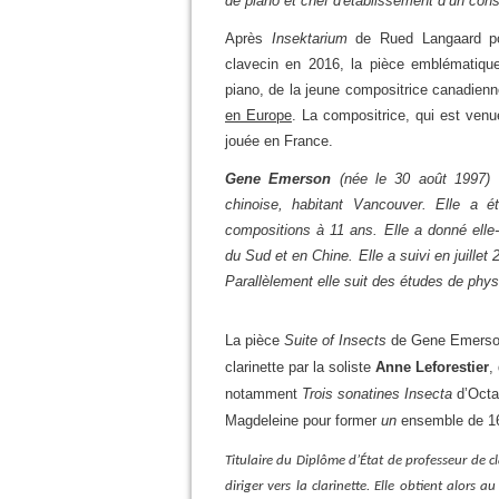
de piano et chef d'établissement d’un cons
Après
Insektarium
de Rued Langaard p
clavecin en 2016, la pièce emblématiq
piano, de la jeune compositrice canadien
en Europe
.
La compositrice, qui est venue
jouée en France.
Gene Emerson
(née le 30 août 1997) e
chinoise, habitant Vancouver. Elle a é
compositions à 11 ans. Elle a donné ell
du Sud et en Chine. Elle a suivi en juille
Parallèlement elle suit des études de phy
La pièce
Suite of Insects
de Gene Emerson 
clarinette par la soliste
Anne Leforestier
,
notamment
Trois sonatines Insecta
d’Octa
Magdeleine pour former
un
ensemble de 16 
Titulaire du Diplôme d’État de professeur de cl
diriger vers la clarinette. Elle obtient alors