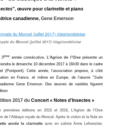
sectes
", œuvre pour clarinette et piano
itrice canadienne,
Gene Emerson
yale du Moncel (juillet 2017) ©lagriondeloise
ème
 3
année consécutive,
L’Agrion de l’Oise
présente un
 tiendra le dimanche 10 décembre 2017 à 16h30 dans le cadre
l (Pontpoint). Cette année, l’association propose, à côté
création en France, et même en Europe, de l’œuvre
"
Suite
nadienne Gene Emerson. Des œuvres de variétés figurent
ition.
ition 2017 du
Concert « Notes d’Insectes »
 premières éditions en 2015 et 2016, L’Agrion de l’Oise
e de l’Abbaye royale du Moncel. Après le violon et la flute en
ette année la clarinette
avec en soliste Anne Leforestier,