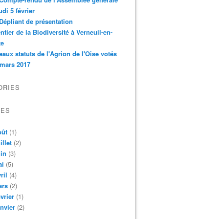
udi 5 février
Dépliant de présentation
ntier de la Biodiversité à Verneuil-en-
te
aux statuts de l'Agrion de l'Oise votés
 mars 2017
ORIES
VES
oût
(1)
illet
(2)
in
(3)
ai
(5)
ril
(4)
ars
(2)
vrier
(1)
nvier
(2)