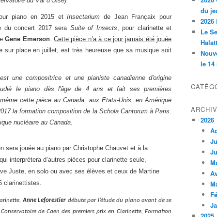
ervatoire du Val d’Oise).
du je
our piano en 2015 et
Insectarium
de Jean Françaix pour
2026 
ue du concert 2017 sera
Suite of Insects
, pour clarinette et
Le Se
ne
Gene Emerson
.
Cette pièce n’a à ce jour jamais été jouée
Halat
 sur place en juillet, est très heureuse que sa musique soit
Nouve
le 14
st une compositrice et une pianiste canadienne d'origine
CATÉG
tudié le piano dès l'âge de 4 ans et fait ses premières
e-même cette pièce au Canada, aux Etats-Unis, en Amérique
ARCHI
t 2017 la formation composition de la Schola Cantorum à Paris.
2026
sique nucléaire au Canada.
A
Ju
sera jouée au piano par Christophe Chauvet et à la
Ju
 qui interprètera d’autres pièces pour clarinette seule,
M
ve Juste, en solo ou avec ses élèves et ceux de Martine
Av
M
clarinettistes.
Fé
arinette,
Anne Leforestier
débute par l’étude du piano avant de se
Ja
 au Conservatoire de Caen des premiers prix en Clarinette, Formation
2025