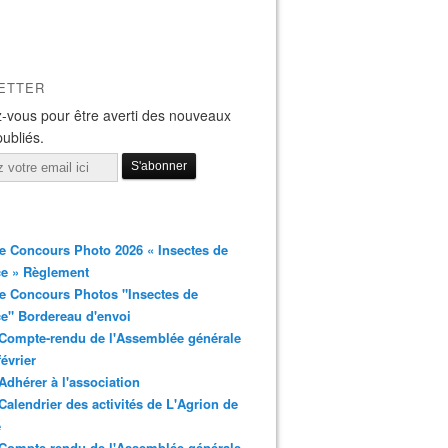
ETTER
-vous pour être averti des nouveaux
publiés.
 Concours Photo 2026 « Insectes de
ce » Règlement
e Concours Photos "Insectes de
e" Bordereau d'envoi
Compte-rendu de l'Assemblée générale
février
Adhérer à l'association
Calendrier des activités de L'Agrion de
e
Compte-rendu de l'Assemblée générale