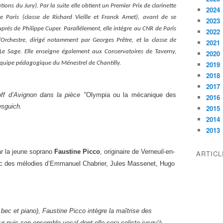
ons du Jury). Par la suite elle obtient un Premier Prix de clarinette
2024
 Paris (classe de Richard Vieille et Franck Amet), avant de se
2023
uprès de Philippe Cuper. Parallèlement, elle intègre au CNR de Paris
2022
rchestre, dirigé notamment par Georges Prêtre, et la classe de
2021
e Sage. Elle enseigne également aux Conservatoires de Taverny,
2020
l’équipe pédagogique du Ménestrel de Chantilly.
2019
2018
2017
 off d’Avignon dans la pièce "
Olympia ou la mécanique des
2016
esguich.
2015
2014
2013
ar la jeune soprano
Faustine Picco
, originaire de Verneuil-en-
ARTIC
avec des mélodies d’Emmanuel Chabrier, Jules Massenet, Hugo
 bec et piano), Faustine Picco intègre la maîtrise des
r puis son ensemble vocal dont elle sera soliste jusqu'à