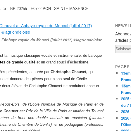
alatte – BP 20255 – 60722 PONT-SAINTE-MAXENCE
NEWSL
Abonnez
l’Abbaye royale du Moncel (juillet 2017) ©lagriondeloise
articles 
Email
st la musique classique vocale et instrumentale, du baroque
tes de grande qualité
et un grand souci d’éclectisme.
PAGES
nées précédentes, assurée par
Christophe Chauvet,
qui
13ème
Fran
no et donnera des pièces pour piano seul de Cécile
13èm
 deux élèves de Christophe Chauvet se produiront chacun
Franc
2025 
-sous-Bois, de l’Ecole Normale de Musique de Paris et de
du 7 
2026 
he Chauvet
est Prix de la Ville de Paris et lauréat du Tournoi
2026 
mène de front une double activité de musicien (pianiste
l'Ois
hestre de Chambre de Senlis), et de pédagogue (professeur
2026 