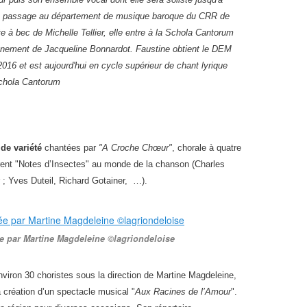
son passage au département de musique baroque du CRR de
e à bec de Michelle Tellier, elle entre à la Schola Cantorum
eignement de Jacqueline Bonnardot. Faustine obtient le DEM
016 et est aujourd'hui en cycle supérieur de chant lyrique
Schola Cantorum
de variété
chantées par
"
A Croche Chœur
"
,
chorale à quatre
rent
"
Notes d’Insectes
"
au monde de la chanson (Charles
; Yves Duteil, Richard Gotainer, …).
e par Martine Magdeleine ©lagriondeloise
nviron 30 choristes sous la direction de Martine Magdeleine,
a création d’un spectacle musical
"
Aux Racines de l’Amour
"
.