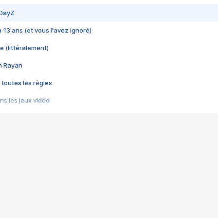
 DayZ
 a 13 ans (et vous l'avez ignoré)
e (littéralement)
im Rayan
 toutes les règles
s les jeux vidéo
us choquant de Rockstar ? - Le scandale BULLY
e plus moche de Steam
du RÊVE tourne au CAUCHEMAR
pendant 8 heures
it… à tort
umiliés par un jeu vidéo