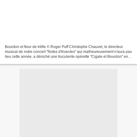
Bourdon et fleur de trèfle © Roger Puff Christophe Chauvet, le directeur
musical de notre concert "Notes d'Insectes" qui malheureusement n'aura pas
lieu cette année, a déniché une truculente opérette "Cigale et Bourdon" en
un acte qui aurait été jouée...