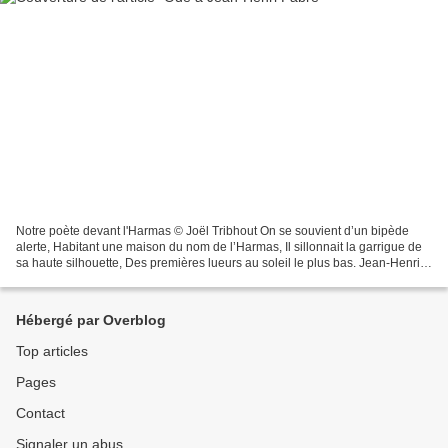
Notre poète devant l'Harmas © Joël Tribhout On se souvient d’un bipède
alerte, Habitant une maison du nom de l’Harmas, Il sillonnait la garrigue de
sa haute silhouette, Des premières lueurs au soleil le plus bas. Jean-Henri
Fabre était son nom, Nous les...
Hébergé par Overblog
Top articles
Pages
Contact
Signaler un abus