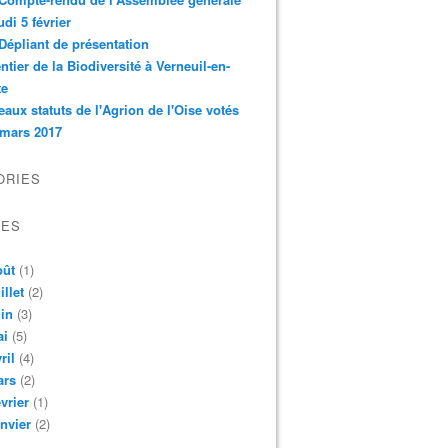
udi 5 février
Dépliant de présentation
ntier de la Biodiversité à Verneuil-en-
te
aux statuts de l'Agrion de l'Oise votés
 mars 2017
ORIES
VES
oût
(1)
illet
(2)
in
(3)
ai
(5)
ril
(4)
ars
(2)
vrier
(1)
nvier
(2)