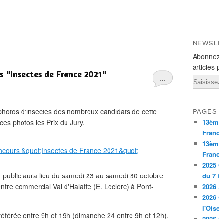
NEWSL
Abonnez
articles 
s "Insectes de France 2021"
…
Email
s photos d'insectes des nombreux candidats de cette
PAGES
ces photos les Prix du Jury.
13ème
Fran
13èm
Franc
2025 
u public aura lieu du samedi 23 au samedi 30 octobre
du 7 
ntre commercial Val d'Halatte (E. Leclerc) à Pont-
2026 
2026 
l'Ois
référée entre 9h et 19h (dimanche 24 entre 9h et 12h).
2026 