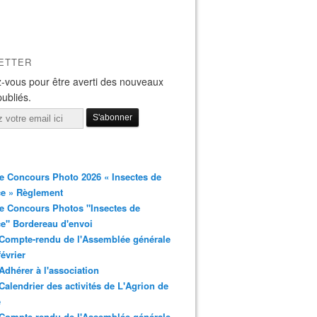
ETTER
-vous pour être averti des nouveaux
publiés.
 Concours Photo 2026 « Insectes de
ce » Règlement
e Concours Photos "Insectes de
e" Bordereau d'envoi
Compte-rendu de l'Assemblée générale
février
Adhérer à l'association
Calendrier des activités de L'Agrion de
e
Compte-rendu de l'Assemblée générale