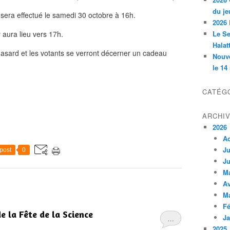
du je
 sera effectué le samedi 30 octobre à 16h.
2026 
 aura lieu vers 17h.
Le Se
Halat
 hasard et les votants se verront décerner un cadeau
Nouve
le 14
CATÉG
ARCHI
2026
A
Ju
post
0
Ju
M
Av
M
Fé
e la Fête de la Science
Ja
…
2025